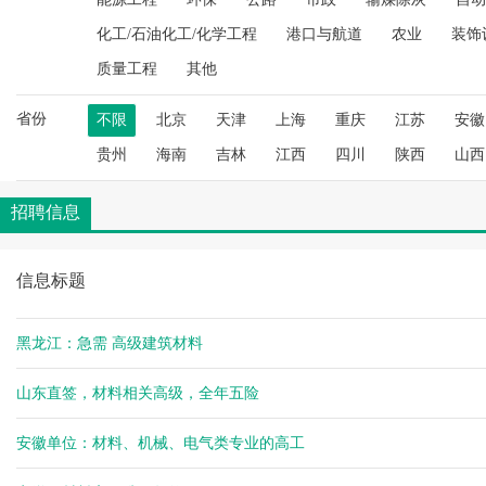
空城
化工/石油化工/化学工程
港口与航道
农业
装饰
空城
杨健
质量工程
其他
杨健
省份
空城
不限
北京
天津
上海
重庆
江苏
安徽
空城
贵州
海南
吉林
江西
四川
陕西
山西
杨健
空城
招聘信息
空城
空城
信息标题
空城
空城
空城
黑龙江：急需 高级建筑材料
空城
空城
山东直签，材料相关高级，全年五险
杨健
安徽单位：材料、机械、电气类专业的高工
杨健
杨健