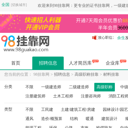
全国
[切换城市]
欢迎来到98挂靠网：更专业的证书挂靠网，一级建
余生
余生
余生
余生
首页
招聘信息
人才简历库
企业库
余生
余生
您当前的位置： 98挂靠网 >
招聘信息
>
高级职称挂靠
>
材料挂靠
余生
分类
不限
一级建造师
二级建造师
高级职称
中
杨健
杨健
注册建筑师
土木工程师
注册咨询师
消防工程
空城
类型
杨健
不限
工民建
土建/建筑工程/房建
园林设计/园
空城
通风
造价/概预算
结构
暖通
建筑设计
空城
能源工程
环保
公路
市政
输煤除灰
自动