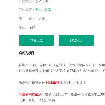
注册情况：
初转不限
空城
空城
工作地区：
四川
-
宜宾
杨健
用 途：
挂资质
杨健
空城
年薪：
面议
空城
杨健
申请职位
创建简历
空城
空城
详细说明
空城
空城
长期出； 四川各种二建任意专业，社保按单位要求来，长短期
空城
长短期哦都可以/社保按个人要求 欢迎老板前来咨询合作，介
空城
空城
联系我时请说是在
98挂靠网
上看到的，谢谢！
空城
杨健
98挂靠网提醒您：
在签订合同之前，以各种理由收取非正规
杨健
有骗子嫌疑，请提高警惕。
杨健