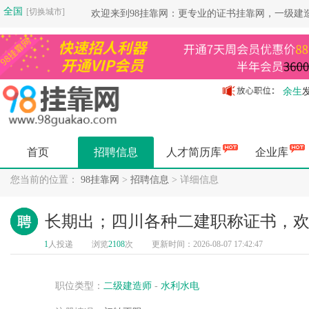
全国
[切换城市]
欢迎来到98挂靠网：更专业的证书挂靠网，一级建
余生
余生
余生
余生
首页
招聘信息
人才简历库
企业库
余生
余生
您当前的位置：
98挂靠网
>
招聘信息
> 详细信息
余生
杨健
长期出；四川各种二建职称证书，
杨健
1
人投递
浏览
2108
次
更新时间：2026-08-07 17:42:47
空城
杨健
空城
职位类型：
二级建造师
-
水利水电
空城