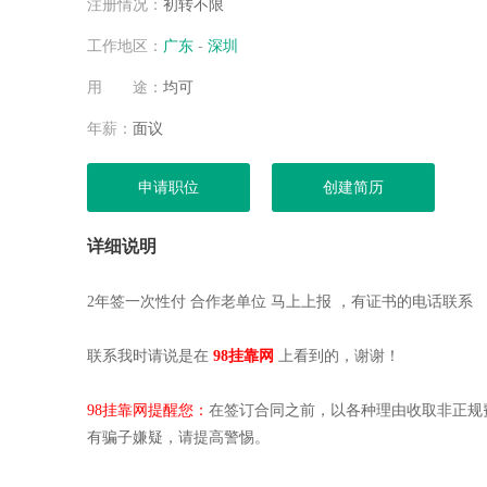
注册情况：
初转不限
空城
空城
工作地区：
广东
-
深圳
空城
用 途：
均可
杨健
杨健
年薪：
面议
空城
空城
申请职位
创建简历
杨健
空城
详细说明
空城
空城
2年签一次性付 合作老单位 马上上报 ，有证书的电话联系
空城
空城
联系我时请说是在
98挂靠网
上看到的，谢谢！
空城
空城
98挂靠网提醒您：
在签订合同之前，以各种理由收取非正规
空城
有骗子嫌疑，请提高警惕。
杨健
杨健