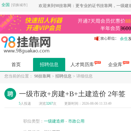
全国
[切换城市]
欢迎来到98挂靠网：更专业的证书挂靠网，一级建
余生
余生
余生
余生
首页
招聘信息
人才简历库
企业库
余生
余生
您当前的位置：
98挂靠网
>
招聘信息
> 详细信息
余生
余生
一级市政+房建+B+土建造价 2年签
杨健
5
人投递
浏览
3267
次
更新时间：2026-08-06 11:33:49
杨健
空城
杨健
职位类型：
一级建造师
-
市政公用
空城