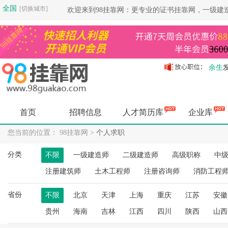
全国
[切换城市]
欢迎来到98挂靠网：更专业的证书挂靠网，一级建
余生
余生
余生
余生
首页
招聘信息
人才简历库
企业库
余生
余生
您当前的位置： 98挂靠网 >
个人求职
余生
分类
不限
一级建造师
二级建造师
高级职称
中
杨健
杨健
注册建筑师
土木工程师
注册咨询师
消防工程
空城
省份
杨健
不限
北京
天津
上海
重庆
江苏
安徽
空城
贵州
海南
吉林
江西
四川
陕西
山西
空城