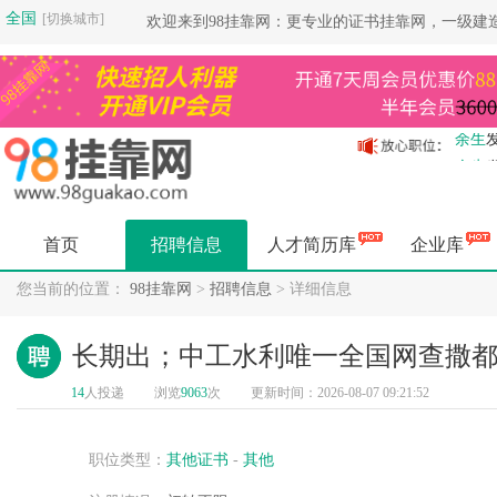
全国
[切换城市]
欢迎来到98挂靠网：更专业的证书挂靠网，一级建
余生
余生
余生
余生
首页
招聘信息
人才简历库
企业库
余生
余生
您当前的位置：
98挂靠网
>
招聘信息
> 详细信息
余生
杨健
长期出；中工水利唯一全国网查撒
杨健
14
人投递
浏览
9063
次
更新时间：2026-08-07 09:21:52
空城
杨健
空城
职位类型：
其他证书
-
其他
空城