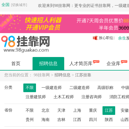
全国
[切换城市]
欢迎来到98挂靠网：更专业的证书挂靠网，一级建
余生
余生
余生
余生
首页
招聘信息
人才简历库
企业库
余生
余生
您当前的位置： 98挂靠网 >
招聘信息
>
江苏挂靠
余生
分类
不限
一级建造师
二级建造师
高级职称
中
杨健
杨健
注册建筑师
土木工程师
注册咨询师
消防工程
空城
省份
杨健
不限
北京
天津
上海
重庆
江苏
安徽
空城
贵州
海南
吉林
江西
四川
陕西
山西
空城