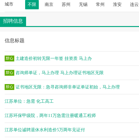
空城
城市
不限
南京
苏州
无锡
常州
淮安
连云
空城
杨健
招聘信息
杨健
空城
信息标题
空城
杨健
空城
土建造价初转无限一年签 挂资质 马上办
空城
咨询师单证，马上办理 马上办理证书地区无限
空城
空城
证书地区无限：急寻咨询师非单证单证初始，马上办理
空城
空城
江苏单位：急需 化工高工
空城
空城
江苏环保甲级院，两年11万急需注册暖通工程师
杨健
杨健
江苏单位诚聘退休水利造价5万两年见证付
杨健