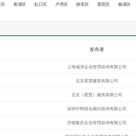
空城
发布
急寻：一级市政裸证唯一社保 一年签，资质使用 马上...
汇区
黄浦区
虹口区
卢湾区
静安区
普陀区
杨浦区
杨健
发布
高价收；四川高工水利和其他任意专业高级职称，唯一社..
杨健
发布
长期收；四川二建水利/市政/公路/任意单多专业不价...
空城
发布
急寻：一级建造师专业无限，资质使用，唯一社保价格高..
空城
发布
一级机电裸证挂资质 一年签马上办理...
杨健
发布
长期收；四川二建公路/水利带建B水B交B职称类价格...
空城
发布
带业绩，交通部监理 有的速度联系 1-2年签高价...
发布者
空城
发布
寻:一级公路裸证挂资质 随时办理，不转社保...
空城
发布
一级房建+市政+B，唯一社保 马上办理 有的联...
上海城泽企业管理咨询有限公司
空城
发布
土建造价初转无限一年签 挂资质 马上办...
空城
发布
一级市政+房建+B+土建造价 2年签...
北京星慧建筑有限公司
空城
发布
高价寻：一级水利，裸证 不转社保 资质用 马上报...
空城
发布
证书地区无限：急寻咨询师非单证单证初始，马上办理...
北京（星慧）建筑有限公司
空城
发布
咨询师单证，马上办理 马上办理证书地区无限...
深圳中聘猎头顾问咨询有限公司
杨健
发布
长期出；中工水利唯一全国网查撒都配合其他证书都有价..
杨健
发布
长期收；四川二建专业带BAC都要，长短期1300-...
济南隆庆企业管理咨询有限公司
杨健
发布
长期收；四川中高级职称各种证书唯一社保价格美丽打款..
杨健
发布
长期收；四川各种证书，欢迎老师前来咨询各种证书相关..