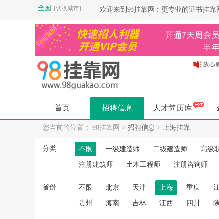
全国
[切换城市]
欢迎来到98挂靠网：更专业的证书挂
首页
招聘信息
人才简历库
您当前的位置： 98挂靠网 >
招聘信息
>
上海挂靠
分类
不限
一级建造师
二级建造师
高级
注册建筑师
土木工程师
注册咨询师
省份
不限
北京
天津
上海
重庆
贵州
海南
吉林
江西
四川