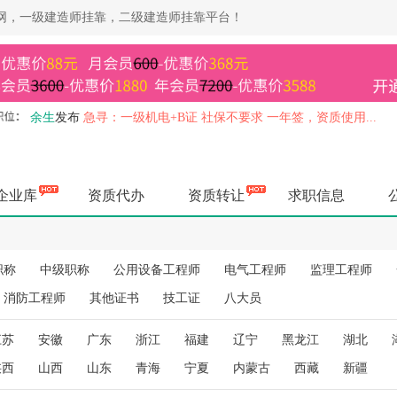
靠网，一级建造师挂靠，二级建造师挂靠平台！
余生
发布
急寻：一级机电+B证 社保不要求 一年签，资质使用...
余生
发布
急寻：水利部造价 一年签，资质使用 马上上报...
余生
发布
急寻：交通部监理带业绩 资质使用，唯一社保 高价...
余生
发布
高价急寻：一级建造师专业无限，资质使用，社保不要求..
企业库
资质代办
资质转让
求职信息
余生
发布
急寻：一级房建 不买社保 一年签，资质使用 马上上...
余生
发布
急寻：建设部造价 一年签 社保不要求 马上上报...
杨健
发布
长期收；一级房建/市政/机电长短期唯一其他证书也要...
职称
中级职称
公用设备工程师
电气工程师
监理工程师
杨健
发布
长期收；四川三类ABC证书，涨价了打款快，其他证书...
空城
发布
急寻：一级矿业裸证不转社保，马上上报...
消防工程师
其他证书
技工证
八大员
杨健
发布
长期出；四川各种二建职称证书，欢迎企业老板前来咨询..
空城
发布
高价寻：水利部监理，唯一社保，马上办理...
江苏
安徽
广东
浙江
福建
辽宁
黑龙江
湖北
空城
发布
寻：一级市政+B 资质使用 一年签，马上上报...
陕西
山西
山东
青海
宁夏
内蒙古
西藏
新疆
空城
发布
高价寻：交通部水运监理，不唯一或退休 马上办理...