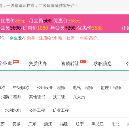
靠网，一级建造师挂靠，二级建造师挂靠平台！
余生
发布
急寻：建设部监理 社保不要求 资质使用 马上上报...
余生
发布
急寻：一级机电+B证 社保不要求 一年签，资质使用...
余生
发布
急寻：水利部造价 一年签，资质使用 马上上报...
余生
发布
急寻：交通部监理带业绩 资质使用，唯一社保 高价...
企业库
资质代办
资质转让
求职信息
余生
发布
高价急寻：一级建造师专业无限，资质使用，社保不要求..
余生
发布
急寻：一级房建 不买社保 一年签，资质使用 马上上...
余生
发布
急寻：建设部造价 一年签 社保不要求 马上上报...
职称
中级职称
公用设备工程师
电气工程师
监理工程师
杨健
发布
长期收；一级房建/市政/机电长短期唯一其他证书也要...
杨健
发布
长期收；四川三类ABC证书，涨价了打款快，其他证书...
消防工程师
其他证书
技工证
八大员
空城
发布
急寻：一级矿业裸证不转社保，马上上报...
杨健
发布
长期出；四川各种二建职称证书，欢迎企业老板前来咨询..
水利水电
公路工程
矿业工程
空城
发布
高价寻：水利部监理，唯一社保，马上办理...
江苏
安徽
广东
浙江
福建
辽宁
黑龙江
湖北
空城
发布
寻：一级市政+B 资质使用 一年签，马上上报...