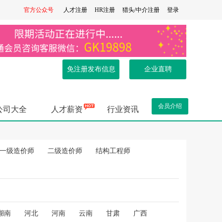
官方公众号
人才注册
HR注册
猎头/中介注册
登录
免注册发布信息
企业直聘
会员介绍
公司大全
人才薪资
行业资讯
.
一级造价师
二级造价师
结构工程师
.
湖南
河北
河南
云南
甘肃
广西