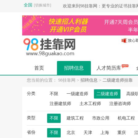
全国
[切换城市]
欢迎来到98挂靠网：更专业的证书挂
首页
招聘信息
人才简历库
您当前的位置： 98挂靠网 >
招聘信息
>
二级建造师挂靠
分类
不限
一级建造师
二级建造师
高级
注册建筑师
土木工程师
注册咨询师
类型
不限
建筑工程
市政公用
机电工程
省份
不限
北京
天津
上海
重庆