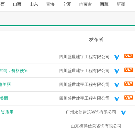
空城
发布
高价寻：交通部水运监理，不唯一或退休 马上办理...
陕西
山西
山东
青海
宁夏
内蒙古
西藏
新疆
空城
发布
急寻：一级市政裸证唯一社保 一年签，资质使用 马上...
杨健
发布
高价收；四川高工水利和其他任意专业高级职称，唯一社..
杨健
发布
长期收；四川二建水利/市政/公路/任意单多专业不价...
空城
发布
急寻：一级建造师专业无限，资质使用，唯一社保价格高..
发布者
空城
发布
一级机电裸证挂资质 一年签马上办理...
杨健
发布
长期收；四川二建公路/水利带建B水B交B职称类价格...
空城
发布
带业绩，交通部监理 有的速度联系 1-2年签高价...
0
四川盛世建宇工程有限公司
空城
发布
寻:一级公路裸证挂资质 随时办理，不转社保...
咨询，价格便宜
空城
发布
一级房建+市政+B，唯一社保 马上办理 有的联...
四川盛世建宇工程有限公司
空城
发布
土建造价初转无限一年签 挂资质 马上办...
格美丽
四川盛世建宇工程有限公司
空城
发布
一级市政+房建+B+土建造价 2年签...
空城
发布
高价寻：一级水利，裸证 不转社保 资质用 马上报...
格美丽
四川盛世建宇工程有限公司
空城
发布
证书地区无限：急寻咨询师非单证单证初始，马上办理...
空城
发布
咨询师单证，马上办理 马上办理证书地区无限...
，资质用
广州永信建筑咨询有限公司
杨健
发布
长期出；中工水利唯一全国网查撒都配合其他证书都有价..
杨健
发布
长期收；四川二建专业带BAC都要，长短期1300-...
山东携聘信息咨询有限公司
杨健
发布
长期收；四川中高级职称各种证书唯一社保价格美丽打款..