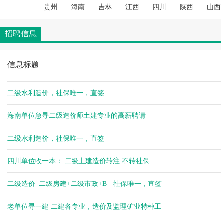
空城
贵州
海南
吉林
江西
四川
陕西
山西
空城
空城
招聘信息
杨健
杨健
信息标题
空城
空城
杨健
二级水利造价，社保唯一，直签
空城
海南单位急寻二级造价师土建专业的高薪聘请
空城
空城
二级水利造价，社保唯一，直签
空城
空城
四川单位收一本： 二级土建造价转注 不转社保
空城
空城
二级造价+二级房建+二级市政+B，社保唯一，直签
空城
杨健
老单位寻一建 二建各专业，造价及监理矿业特种工
杨健