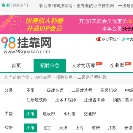
全国
[切换城市]
欢迎来到98挂靠网：更专业的证书挂靠网，一级建
余生
余生
余生
余生
首页
招聘信息
人才简历库
企业库
余生
余生
您当前的位置： 98挂靠网 >
招聘信息
>
二级造价师挂靠
余生
分类
不限
一级建造师
二级建造师
高级职称
中
余生
杨健
注册建筑师
土木工程师
注册咨询师
消防工程
杨健
类型
空城
不限
建设部
水利部
交通部
杨健
省份
不限
北京
天津
上海
重庆
江苏
安徽
空城