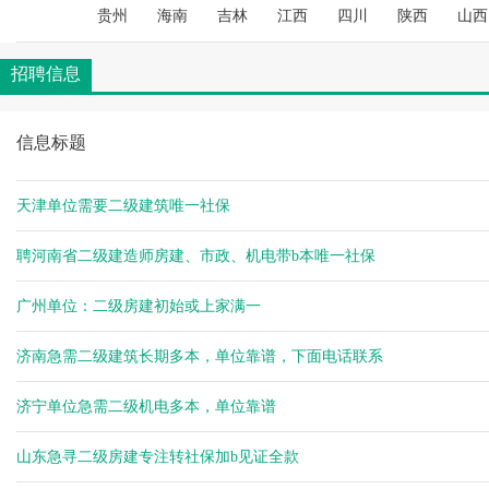
空城
贵州
海南
吉林
江西
四川
陕西
山西
空城
杨健
招聘信息
杨健
空城
信息标题
空城
杨健
空城
天津单位需要二级建筑唯一社保
空城
聘河南省二级建造师房建、市政、机电带b本唯一社保
空城
空城
广州单位：二级房建初始或上家满一
空城
空城
济南急需二级建筑长期多本，单位靠谱，下面电话联系
空城
空城
济宁单位急需二级机电多本，单位靠谱
杨健
杨健
山东急寻二级房建专注转社保加b见证全款
杨健