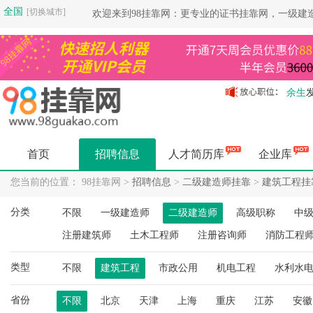
全国
[切换城市]
欢迎来到98挂靠网：更专业的证书挂靠网，一级建
余生
余生
余生
余生
首页
招聘信息
人才简历库
企业库
余生
余生
您当前的位置： 98挂靠网 >
招聘信息
>
二级建造师挂靠
>
建筑工程挂
余生
分类
不限
一级建造师
二级建造师
高级职称
中
杨健
杨健
注册建筑师
土木工程师
注册咨询师
消防工程
空城
类型
杨健
不限
建筑工程
市政公用
机电工程
水利水
空城
省份
不限
北京
天津
上海
重庆
江苏
安徽
空城