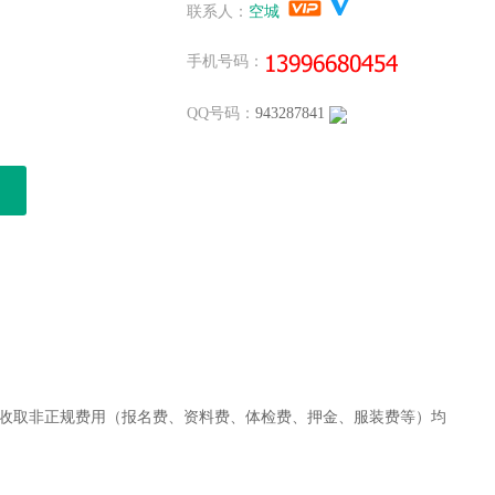
空城
发布
高价寻：交通部水运监理，不唯一或退休 马上办理...
联系人：
空城
空城
发布
急寻：一级市政裸证唯一社保 一年签，资质使用 马上...
手机号码：
杨健
发布
高价收；四川高工水利和其他任意专业高级职称，唯一社..
杨健
发布
长期收；四川二建水利/市政/公路/任意单多专业不价...
QQ号码：
943287841
空城
发布
急寻：一级建造师专业无限，资质使用，唯一社保价格高..
空城
发布
一级机电裸证挂资质 一年签马上办理...
杨健
发布
长期收；四川二建公路/水利带建B水B交B职称类价格...
空城
发布
带业绩，交通部监理 有的速度联系 1-2年签高价...
空城
发布
寻:一级公路裸证挂资质 随时办理，不转社保...
空城
发布
一级房建+市政+B，唯一社保 马上办理 有的联...
空城
发布
土建造价初转无限一年签 挂资质 马上办...
空城
发布
一级市政+房建+B+土建造价 2年签...
空城
发布
高价寻：一级水利，裸证 不转社保 资质用 马上报...
空城
发布
证书地区无限：急寻咨询师非单证单证初始，马上办理...
空城
发布
咨询师单证，马上办理 马上办理证书地区无限...
收取非正规费用（报名费、资料费、体检费、押金、服装费等）均
杨健
发布
长期出；中工水利唯一全国网查撒都配合其他证书都有价..
杨健
发布
长期收；四川二建专业带BAC都要，长短期1300-...
杨健
发布
长期收；四川中高级职称各种证书唯一社保价格美丽打款..