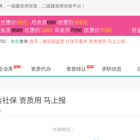
靠网，一级建造师挂靠，二级建造师挂靠平台！
余生
发布
急寻：建设部监理 社保不要求 资质使用 马上上报...
余生
发布
急寻：一级机电+B证 社保不要求 一年签，资质使用...
余生
发布
急寻：水利部造价 一年签，资质使用 马上上报...
余生
发布
急寻：交通部监理带业绩 资质使用，唯一社保 高价...
企业库
资质代办
资质转让
求职信息
余生
发布
高价急寻：一级建造师专业无限，资质使用，社保不要求..
余生
发布
急寻：一级房建 不买社保 一年签，资质使用 马上上...
余生
发布
急寻：建设部造价 一年签 社保不要求 马上上报...
杨健
发布
长期收；一级房建/市政/机电长短期唯一其他证书也要...
社保 资质用 马上报
杨健
发布
长期收；四川三类ABC证书，涨价了打款快，其他证书...
2
空城
发布
急寻：一级矿业裸证不转社保，马上上报...
杨健
发布
长期出；四川各种二建职称证书，欢迎企业老板前来咨询..
空城
发布
高价寻：水利部监理，唯一社保，马上办理...
社保情况：
空城
发布
寻：一级市政+B 资质使用 一年签，马上上报...