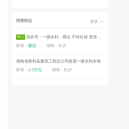
.
同类职位
更多 >>
.
高价寻：一级水利，裸证 不转社保 资质用 马上报
薪资：
面议
湖南 - 长沙
湖南省慈利县建筑工程总公司急需一级水利水电
薪资：
2-3万元
湖南 - 长沙
.
.