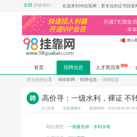
全国
[切换城市]
欢迎来到98挂靠网：更专业的证书挂
首页
招聘信息
人才简历库
您当前的位置：
98挂靠网
>
招聘信息
> 详细信息
高价寻：一级水利，裸证 不转
2
人投递
浏览
2636
次
更新时间：2026-08-06 08:54:4
职位类型：
一级建造师
-
水利水电