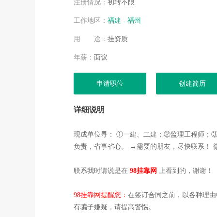
注册情况：
初转不限
工作地区：
福建
-
福州
用 途：
挂资质
年薪：
面议
申请职位
创建简历
详细说明
现成单位寻： ①一建、二建；②监理工程师；
负责，省事省心。 →需要的朋友，尽快联系！ 微信：191 
联系我时请说是在
98挂靠网
上看到的，谢谢！
98挂靠网提醒您：
在签订合同之前，以各种理由
有骗子嫌疑，请提高警惕。