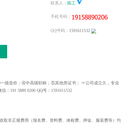
空城
发布
寻：一级市政+B 资质使用 一年签，马上上报...
联系人：
陈工
空城
发布
高价寻：交通部水运监理，不唯一或退休 马上办理...
手机号码：
空城
发布
急寻：一级市政裸证唯一社保 一年签，资质使用 马上...
杨健
发布
高价收；四川高工水利和其他任意专业高级职称，唯一社..
QQ号码：
1591611532
杨健
发布
长期收；四川二建水利/市政/公路/任意单多专业不价...
空城
发布
急寻：一级建造师专业无限，资质使用，唯一社保价格高..
空城
发布
一级机电裸证挂资质 一年签马上办理...
杨健
发布
长期收；四川二建公路/水利带建B水B交B职称类价格...
空城
发布
带业绩，交通部监理 有的速度联系 1-2年签高价...
空城
发布
寻:一级公路裸证挂资质 随时办理，不转社保...
空城
发布
一级房建+市政+B，唯一社保 马上办理 有的联...
③一级造价；④中高级职称；⑤其他类证书； ☞公司成立久，专业
空城
发布
土建造价初转无限一年签 挂资质 马上办...
5889 0206 QQ号：1591611532
空城
发布
一级市政+房建+B+土建造价 2年签...
空城
发布
高价寻：一级水利，裸证 不转社保 资质用 马上报...
空城
发布
证书地区无限：急寻咨询师非单证单证初始，马上办理...
空城
发布
咨询师单证，马上办理 马上办理证书地区无限...
收取非正规费用（报名费、资料费、体检费、押金、服装费等）均
杨健
发布
长期出；中工水利唯一全国网查撒都配合其他证书都有价..
杨健
发布
长期收；四川二建专业带BAC都要，长短期1300-...