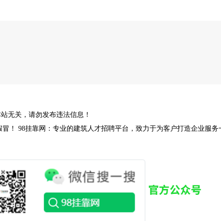
杨健
发布
长期收；四川中高级职称各种证书唯一社保价格美丽打款..
杨健
发布
长期收；四川各种证书，欢迎老师前来咨询各种证书相关..
余生
发布
急寻：注册安全工程师 一年签，资质使用 马上上报...
余生
发布
急寻：注册暖通 唯一社保 一年签 高价...
本站无关，请勿发布违法信息！
址，谨防假冒！ 98挂靠网：专业的建筑人才招聘平台，致力于为客户打造企业服务一