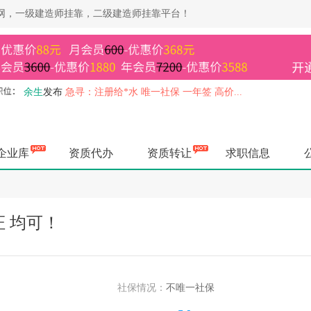
靠网，一级建造师挂靠，二级建造师挂靠平台！
余生
发布
急寻：注册给*水 唯一社保 一年签 高价...
余生
发布
急寻：建设部监理 社保不要求 资质使用 马上上报...
余生
发布
急寻：一级机电+B证 社保不要求 一年签，资质使用...
余生
发布
急寻：水利部造价 一年签，资质使用 马上上报...
企业库
资质代办
资质转让
求职信息
余生
发布
急寻：交通部监理带业绩 资质使用，唯一社保 高价...
余生
发布
高价急寻：一级建造师专业无限，资质使用，社保不要求..
余生
发布
急寻：一级房建 不买社保 一年签，资质使用 马上上...
余生
发布
急寻：建设部造价 一年签 社保不要求 马上上报...
 均可！
杨健
发布
长期收；一级房建/市政/机电长短期唯一其他证书也要...
杨健
发布
长期收；四川三类ABC证书，涨价了打款快，其他证书...
空城
发布
急寻：一级矿业裸证不转社保，马上上报...
杨健
发布
长期出；四川各种二建职称证书，欢迎企业老板前来咨询..
社保情况：
不唯一社保
空城
发布
高价寻：水利部监理，唯一社保，马上办理...