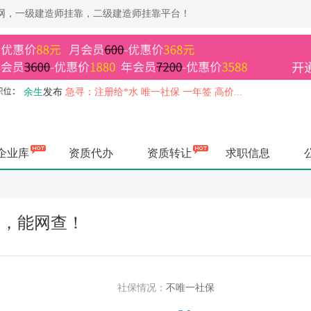
靠网，一级建造师挂靠，二级建造师挂靠平台！
余生
发布
急寻：注册给*水 唯一社保 一年签 高价...
余生
发布
急寻：建设部监理 社保不要求 资质使用 马上上报...
余生
发布
急寻：一级机电+B证 社保不要求 一年签，资质使用...
余生
发布
急寻：水利部造价 一年签，资质使用 马上上报...
企业库
资质代办
资质转让
求职信息
余生
发布
急寻：交通部监理带业绩 资质使用，唯一社保 高价...
余生
发布
高价急寻：一级建造师专业无限，资质使用，社保不要求..
余生
发布
急寻：一级房建 不买社保 一年签，资质使用 马上上...
余生
发布
急寻：建设部造价 一年签 社保不要求 马上上报...
业，能网查！
杨健
发布
长期收；一级房建/市政/机电长短期唯一其他证书也要...
杨健
发布
长期收；四川三类ABC证书，涨价了打款快，其他证书...
空城
发布
急寻：一级矿业裸证不转社保，马上上报...
杨健
发布
长期出；四川各种二建职称证书，欢迎企业老板前来咨询..
社保情况：
不唯一社保
空城
发布
高价寻：水利部监理，唯一社保，马上办理...