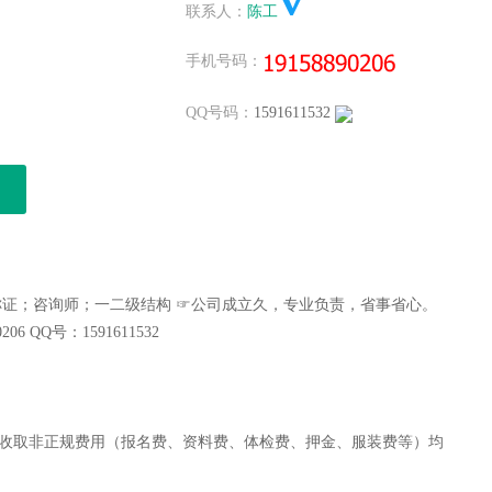
空城
发布
寻：一级市政+B 资质使用 一年签，马上上报...
联系人：
陈工
空城
发布
高价寻：交通部水运监理，不唯一或退休 马上办理...
手机号码：
空城
发布
急寻：一级市政裸证唯一社保 一年签，资质使用 马上...
杨健
发布
高价收；四川高工水利和其他任意专业高级职称，唯一社..
QQ号码：
1591611532
杨健
发布
长期收；四川二建水利/市政/公路/任意单多专业不价...
空城
发布
急寻：一级建造师专业无限，资质使用，唯一社保价格高..
空城
发布
一级机电裸证挂资质 一年签马上办理...
杨健
发布
长期收；四川二建公路/水利带建B水B交B职称类价格...
空城
发布
带业绩，交通部监理 有的速度联系 1-2年签高价...
空城
发布
寻:一级公路裸证挂资质 随时办理，不转社保...
空城
发布
一级房建+市政+B，唯一社保 马上办理 有的联...
称证；咨询师；一二级结构 ☞公司成立久，专业负责，省事省心。
空城
发布
土建造价初转无限一年签 挂资质 马上办...
6 QQ号：1591611532
空城
发布
一级市政+房建+B+土建造价 2年签...
空城
发布
高价寻：一级水利，裸证 不转社保 资质用 马上报...
空城
发布
证书地区无限：急寻咨询师非单证单证初始，马上办理...
空城
发布
咨询师单证，马上办理 马上办理证书地区无限...
收取非正规费用（报名费、资料费、体检费、押金、服装费等）均
杨健
发布
长期出；中工水利唯一全国网查撒都配合其他证书都有价..
杨健
发布
长期收；四川二建专业带BAC都要，长短期1300-...