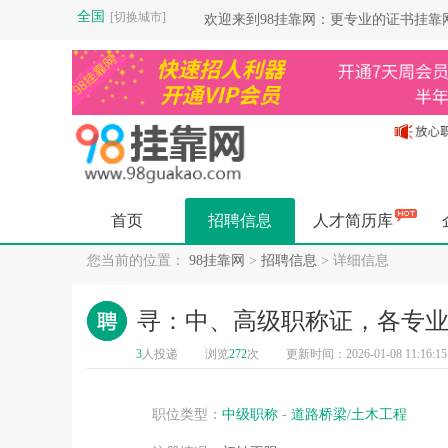
全国
[切换城市]
欢迎来到98挂靠网：更专业的证书挂
首页
招聘信息
人才简历库
您当前的位置：
98挂靠网
>
招聘信息
> 详细信息
寻：中、高级职称证，各专
3
人投递
浏览
272
次
更新时间：2026-01-08 11:16:15
职位类型：
中级职称
-
道路桥梁/土木工程