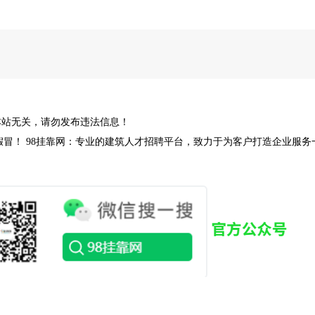
杨健
发布
长期收；四川中高级职称各种证书唯一社保价格美丽打款..
杨健
发布
长期收；四川各种证书，欢迎老师前来咨询各种证书相关..
余生
发布
急寻：注册安全工程师 一年签，资质使用 马上上报...
余生
发布
急寻：注册暖通 唯一社保 一年签 高价...
本站无关，请勿发布违法信息！
址，谨防假冒！ 98挂靠网：专业的建筑人才招聘平台，致力于为客户打造企业服务一