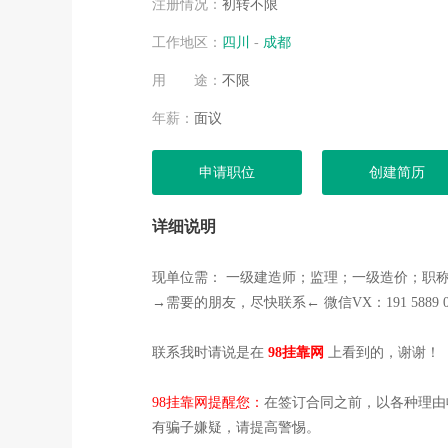
注册情况：
初转不限
工作地区：
四川
-
成都
用 途：
不限
年薪：
面议
申请职位
创建简历
详细说明
现单位需： 一级建造师；监理；一级造价；职
→需要的朋友，尽快联系← 微信VX：191 5889 020
联系我时请说是在
98挂靠网
上看到的，谢谢！
98挂靠网提醒您：
在签订合同之前，以各种理由
有骗子嫌疑，请提高警惕。