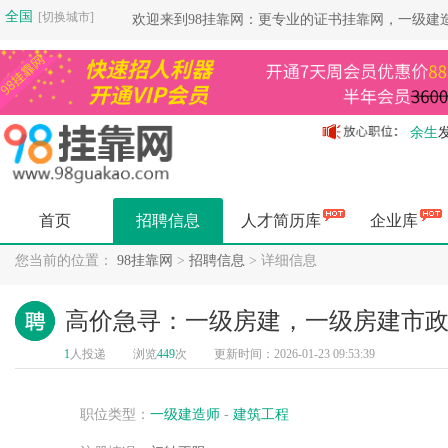
全国
[切换城市]
欢迎来到98挂靠网：更专业的证书挂靠网，一级建
余生
余生
余生
余生
首页
招聘信息
人才简历库
企业库
余生
余生
您当前的位置：
98挂靠网
>
招聘信息
> 详细信息
余生
余生
高价急寻：一级房建，一级房建市
杨健
1
人投递
浏览
449
次
更新时间：2026-01-23 09:53:39
杨健
空城
杨健
职位类型：
一级建造师
-
建筑工程
空城