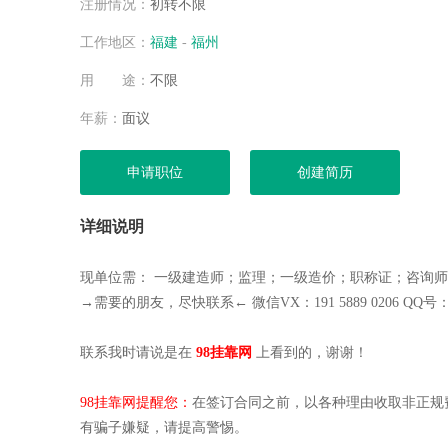
注册情况：
初转不限
空城
空城
工作地区：
福建
-
福州
空城
用 途：
不限
杨健
杨健
年薪：
面议
空城
空城
申请职位
创建简历
杨健
空城
详细说明
空城
空城
现单位需： 一级建造师；监理；一级造价；职称证；咨询师
空城
→需要的朋友，尽快联系← 微信VX：191 5889 0206 QQ号：15
空城
空城
联系我时请说是在
98挂靠网
上看到的，谢谢！
空城
空城
98挂靠网提醒您：
在签订合同之前，以各种理由收取非正规
杨健
有骗子嫌疑，请提高警惕。
杨健